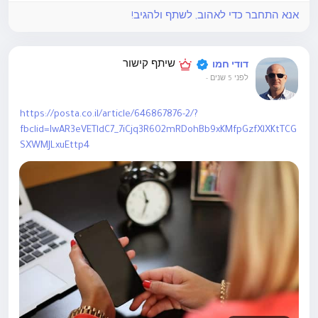
אנא התחבר כדי לאהוב, לשתף ולהגיב!
שיתף קישור
דודי חמו
לפני 5 שנים
-
https://posta.co.il/article/646867876-2/?
fbclid=IwAR3eVETldC7_7iCjq3R602mRDohBb9xKMfpGzfXlXKtTCG
SXWMJLxuEttp4