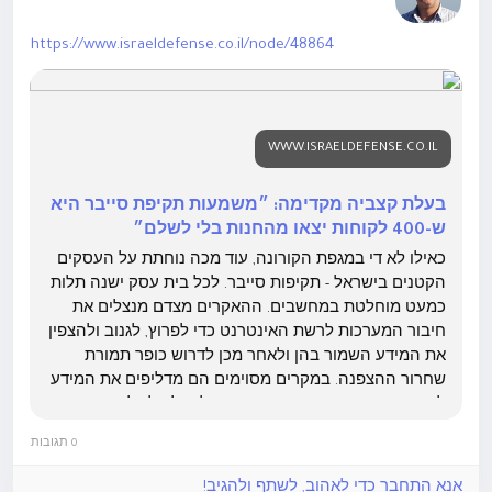
https://www.israeldefense.co.il/node/48864
WWW.ISRAELDEFENSE.CO.IL
בעלת קצביה מקדימה: ״משמעות תקיפת סייבר היא
ש-400 לקוחות יצאו מהחנות בלי לשלם״
כאילו לא די במגפת הקורונה, עוד מכה נוחתת על העסקים
הקטנים בישראל - תקיפות סייבר. לכל בית עסק ישנה תלות
כמעט מוחלטת במחשבים. ההאקרים מצדם מנצלים את
חיבור המערכות לרשת האינטרנט כדי לפרוץ, לגנוב ולהצפין
את המידע השמור בהן ולאחר מכן לדרוש כופר תמורת
שחרור ההצפנה. במקרים מסוימים הם מדליפים את המידע
לפני ההצפנה כך שגם אם ארגון מחליט לא לשלם,
ההאקרים מאיימים שיפיצו את המידע שנגנב. מתווה כזה
0 תגובות
מכונה ״כופר כפול״ וכיום ל-70% מתקיפות הכופר נלווה
איום של דלף מידע. תעשיית הכופר היא תעשיית פשע
אנא התחבר כדי לאהוב, לשתף ולהגיב!