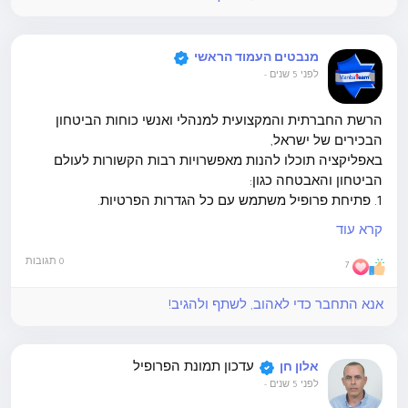
מאורגנת, מתמקצעת ומשתכללת. בנובמר 2020 הוציא
מערך הסייבר הלאומי התרעה חריגה על גל תקיפות כופרה
במשק.
מנבטים העמוד הראשי
לפני 5 שנים
-
הרשת החברתית והמקצועית למנהלי ואנשי כוחות הביטחון
הבכירים של ישראל,
באפליקציה תוכלו להנות מאפשרויות רבות הקשורות לעולם
הביטחון והאבטחה כגון:
1. פתיחת פרופיל משתמש עם כל הגדרות הפרטיות.
2. יצירת קשרים וחיבורים עם חברי האתר.
קרא עוד
3. זירת מסחר יד שניה.
4. זירת מסחר הספקים נותני שרות.
0 תגובות
7
5. חיפוש משרות למנהלי ביטחון.
6. שליחת הודעות צ'אט מתוך האתר.
אנא התחבר כדי לאהוב, לשתף ולהגיב!
7. קבוצות התייעצות מקצועיות בנושאים שונים.
8. פתיחת עמוד דינמי לספקים נותני שרות.
9. יומן אירועים ומפגשי מנב"טים.
עדכון תמונת הפרופיל
אלון חן
10. מאמרים וכתבות מקצועיים בבלוג האתר.
לפני 5 שנים
-
11. אינדקס ספקים נותני שירות.