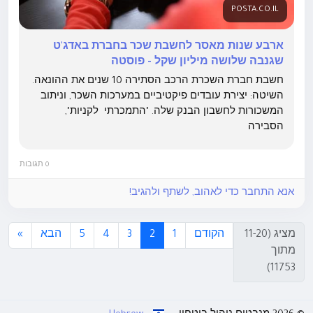
POSTA.CO.IL
ארבע שנות מאסר לחשבת שכר בחברת באדג'ט
שגנבה שלושה מיליון שקל - פוסטה
חשבת חברת השכרת הרכב הסתירה 10 שנים את ההונאה.
השיטה: יצירת עובדים פיקטיביים במערכות השכר, וניתוב
המשכורות לחשבון הבנק שלה. "התמכרתי לקניות",
הסבירה
0 תגובות
אנא התחבר כדי לאהוב, לשתף ולהגיב!
מציג (11-20
הקודם
1
2
3
4
5
הבא
»
מתוך
11753)