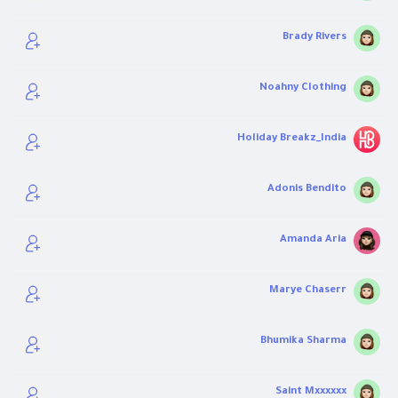
Brady Rivers
Noahny Clothing
Holiday Breakz_India
Adonis Bendito
Amanda Aria
Marye Chaserr
Bhumika Sharma
Saint Mxxxxxx