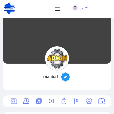
Join
manbat