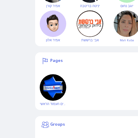
יוגב נחום
יניטה בריטבה
אמיר קורן
Mali Kuba
אבי ברששת
אמיר אלון
Pages
מנבטים העמוד הראשי
Groups