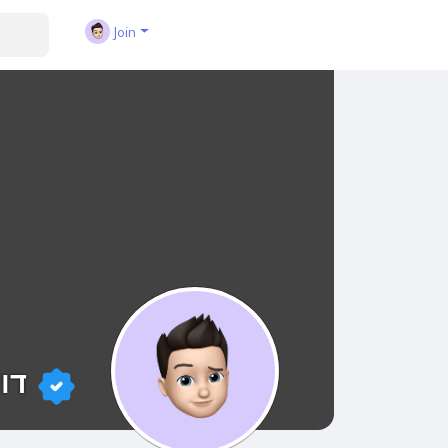
Join
דוד