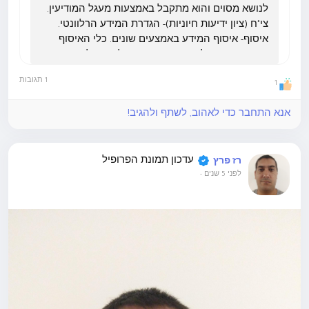
לנושא מסוים והוא מתקבל באמצעות מעגל המודיעין.
צי"ח (ציון ידיעות חיוניות)- הגדרת המידע הרלוונטי.
איסוף- איסוף המידע באמצעים שונים. כלי האיסוף
יוגדרו בהתאם לסוג המידע שצריך להתקבל, היכן הוא
מאוחסן, עד כמה קשה להגיע אליו וכן הלאה. מחקר-
1 תגובות
1
כלל המידע שמנופה ומזוקק...
אנא התחבר כדי לאהוב, לשתף ולהגיב!
עדכון תמונת הפרופיל
רז פרץ
לפני 5 שנים
-