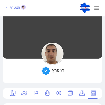
הצטרף
רז פרץ